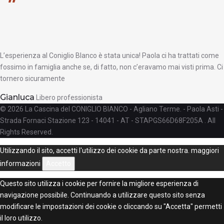
L’esperienza al Coniglio BIanco è stata unica! Paola ci ha trattati come
fossimo in famiglia anche se, di fatto, non c’eravamo mai visti prima. Ci
tornero sicuramente
Gianluca
Libero professionista
© 2026 La Cascina del CONIGLIO BIANCO - Agliano Terme. - Paola Asti -
Strada Fornaci Stazione 123 - 14041 - AT - STAPGS66D68F205A . All
Rights Reserved.
Facebook
Utilizzando il sito, accetti l'utilizzo dei cookie da parte nostra.
maggiori
informazioni
Accetto
Questo sito utilizza i cookie per fornire la migliore esperienza di
navigazione possibile. Continuando a utilizzare questo sito senza
modificare le impostazioni dei cookie o cliccando su "Accetta" permetti
il loro utilizzo.