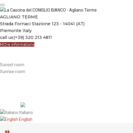
Skip
to
content
AGLIANO TERME
Strada Fornaci Stazione 123 - 14041 (AT)
Piemonte Italy
call us
(+39) 320 213 4811
MOre informations
Welcome
Bed & Breakfast
Sunset room
Sunrise room
The apartament
Reservations
Where we are
Activities
Language:
Italiano
English